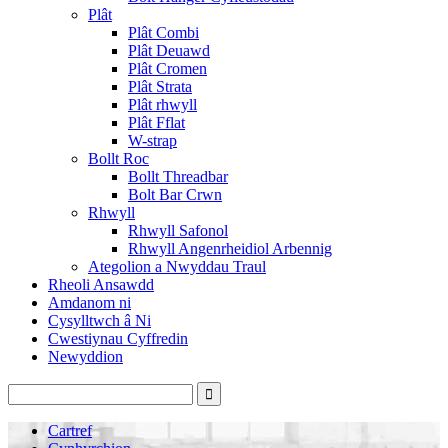
Plât
Plât Combi
Plât Deuawd
Plât Cromen
Plât Strata
Plât rhwyll
Plât Fflat
W-strap
Bollt Roc
Bollt Threadbar
Bolt Bar Crwn
Rhwyll
Rhwyll Safonol
Rhwyll Angenrheidiol Arbennig
Ategolion a Nwyddau Traul
Rheoli Ansawdd
Amdanom ni
Cysylltwch â Ni
Cwestiynau Cyffredin
Newyddion
Cartref