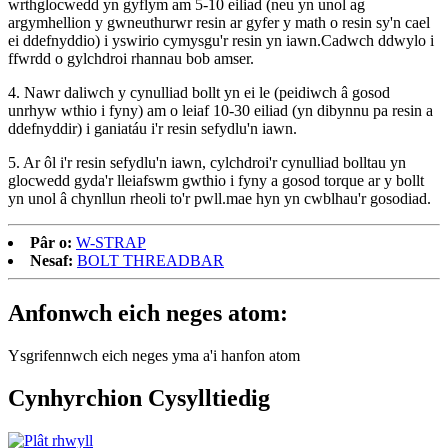
wrthglocwedd yn gyflym am 5-10 eiliad (neu yn unol ag
argymhellion y gwneuthurwr resin ar gyfer y math o resin sy'n cael
ei ddefnyddio) i yswirio cymysgu'r resin yn iawn.Cadwch ddwylo i
ffwrdd o gylchdroi rhannau bob amser.
4. Nawr daliwch y cynulliad bollt yn ei le (peidiwch â gosod
unrhyw wthio i fyny) am o leiaf 10-30 eiliad (yn dibynnu pa resin a
ddefnyddir) i ganiatáu i'r resin sefydlu'n iawn.
5. Ar ôl i'r resin sefydlu'n iawn, cylchdroi'r cynulliad bolltau yn
glocwedd gyda'r lleiafswm gwthio i fyny a gosod torque ar y bollt
yn unol â chynllun rheoli to'r pwll.mae hyn yn cwblhau'r gosodiad.
Pâr o:
W-STRAP
Nesaf:
BOLT THREADBAR
Anfonwch eich neges atom:
Ysgrifennwch eich neges yma a'i hanfon atom
Cynhyrchion Cysylltiedig