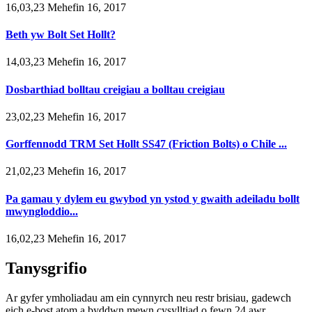
16,03,23 Mehefin 16, 2017
Beth yw Bolt Set Hollt?
14,03,23 Mehefin 16, 2017
Dosbarthiad bolltau creigiau a bolltau creigiau
23,02,23 Mehefin 16, 2017
Gorffennodd TRM Set Hollt SS47 (Friction Bolts) o Chile ...
21,02,23 Mehefin 16, 2017
Pa gamau y dylem eu gwybod yn ystod y gwaith adeiladu bollt
mwyngloddio...
16,02,23 Mehefin 16, 2017
Tanysgrifio
Ar gyfer ymholiadau am ein cynnyrch neu restr brisiau, gadewch
eich e-bost atom a byddwn mewn cysylltiad o fewn 24 awr.