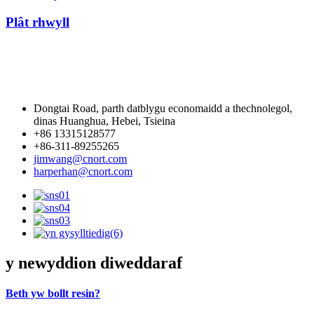
Plât rhwyll
Dongtai Road, parth datblygu economaidd a thechnolegol,
dinas Huanghua, Hebei, Tsieina
+86 13315128577
+86-311-89255265
jimwang@cnort.com
harperhan@cnort.com
y newyddion diweddaraf
Beth yw bollt resin?