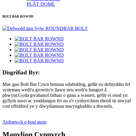
PLÂT DOME
BOLT BAR ROWND
Disgrifiad Byr:
Mae gan Bolt Bar Crwn bennau edafeddog, gellir eu defnyddio fel
systemau wedi'u growtio'n llawn neu wedi'u hangori â
phwynt.Gyda gwahanol fathau o gnau a wasieri, gellir ei osod yn
gyflym iawn ac ymddangos fel un o'r cynhyrchion rheoli tir mwyaf
cost effeithiol yn y diwydiannau mwyngloddio a thwnelu.
Anfonwch e-bost atom
Manylion Cynnyrch