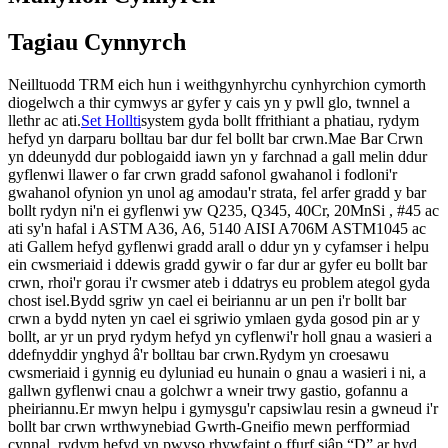
Tagiau Cynnyrch
Neilltuodd TRM eich hun i weithgynhyrchu cynhyrchion cymorth
diogelwch a thir cymwys ar gyfer y cais yn y pwll glo, twnnel a
llethr ac ati.
Set Hollti
system gyda bollt ffrithiant a phatiau, rydym
hefyd yn darparu bolltau bar dur fel bollt bar crwn.Mae Bar Crwn
yn ddeunydd dur poblogaidd iawn yn y farchnad a gall melin ddur
gyflenwi llawer o far crwn gradd safonol gwahanol i fodloni'r
gwahanol ofynion yn unol ag amodau'r strata, fel arfer gradd y bar
bollt rydyn ni'n ei gyflenwi yw Q235, Q345, 40Cr, 20MnSi , #45 ac
ati sy'n hafal i ASTM A36, A6, 5140 AISI A706M ASTM1045 ac
ati Gallem hefyd gyflenwi gradd arall o ddur yn y cyfamser i helpu
ein cwsmeriaid i ddewis gradd gywir o far dur ar gyfer eu bollt bar
crwn, rhoi'r gorau i'r cwsmer ateb i ddatrys eu problem ategol gyda
chost isel.Bydd sgriw yn cael ei beiriannu ar un pen i'r bollt bar
crwn a bydd nyten yn cael ei sgriwio ymlaen gyda gosod pin ar y
bollt, ar yr un pryd rydym hefyd yn cyflenwi'r holl gnau a wasieri a
ddefnyddir ynghyd â'r bolltau bar crwn.Rydym yn croesawu
cwsmeriaid i gynnig eu dyluniad eu hunain o gnau a wasieri i ni, a
gallwn gyflenwi cnau a golchwr a wneir trwy gastio, gofannu a
pheiriannu.Er mwyn helpu i gymysgu'r capsiwlau resin a gwneud i'r
bollt bar crwn wrthwynebiad Gwrth-Gneifio mewn perfformiad
cynnal, rydym hefyd yn pwyso rhywfaint o ffurf siâp “D” ar hyd