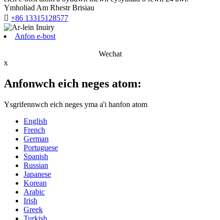
Ymholiad Am Rhestr Brisiau

+86 13315128577
Anfon e-bost
Wechat
x
Anfonwch eich neges atom:
Ysgrifennwch eich neges yma a'i hanfon atom
English
French
German
Portuguese
Spanish
Russian
Japanese
Korean
Arabic
Irish
Greek
Turkish