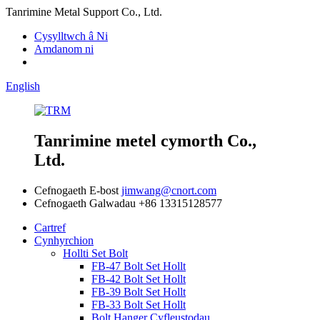
Tanrimine Metal Support Co., Ltd.
Cysylltwch â Ni
Amdanom ni
English
Tanrimine metel cymorth Co.,
Ltd.
Cefnogaeth E-bost
jimwang@cnort.com
Cefnogaeth Galwadau
+86 13315128577
Cartref
Cynhyrchion
Hollti Set Bolt
FB-47 Bolt Set Hollt
FB-42 Bolt Set Hollt
FB-39 Bolt Set Hollt
FB-33 Bolt Set Hollt
Bolt Hanger Cyfleustodau