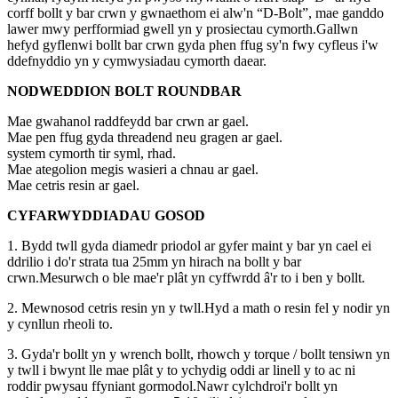
corff bollt y bar crwn y gwnaethom ei alw'n “D-Bolt”, mae ganddo
lawer mwy perfformiad gwell yn y prosiectau cymorth.Gallwn
hefyd gyflenwi bollt bar crwn gyda phen ffug sy'n fwy cyfleus i'w
ddefnyddio yn y cymwysiadau cymorth daear.
NODWEDDION BOLT ROUNDBAR
Mae gwahanol raddfeydd bar crwn ar gael.
Mae pen ffug gyda threadend neu gragen ar gael.
system cymorth tir syml, rhad.
Mae ategolion megis wasieri a chnau ar gael.
Mae cetris resin ar gael.
CYFARWYDDIADAU GOSOD
1. Bydd twll gyda diamedr priodol ar gyfer maint y bar yn cael ei
ddrilio i do'r strata tua 25mm yn hirach na bollt y bar
crwn.Mesurwch o ble mae'r plât yn cyffwrdd â'r to i ben y bollt.
2. Mewnosod cetris resin yn y twll.Hyd a math o resin fel y nodir yn
y cynllun rheoli to.
3. Gyda'r bollt yn y wrench bollt, rhowch y torque / bollt tensiwn yn
y twll i bwynt lle mae plât y to ychydig oddi ar linell y to ac ni
roddir pwysau ffyniant gormodol.Nawr cylchdroi'r bollt yn