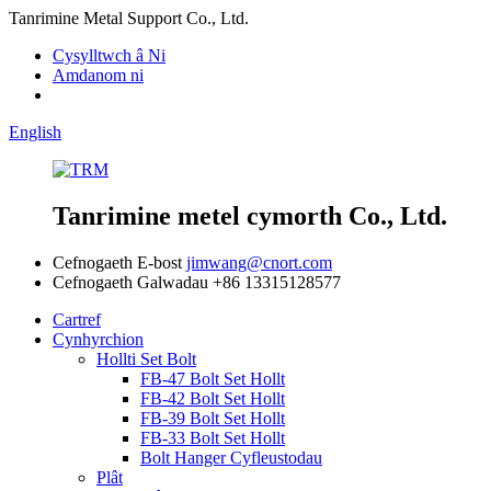
Tanrimine Metal Support Co., Ltd.
Cysylltwch â Ni
Amdanom ni
English
Tanrimine metel cymorth Co., Ltd.
Cefnogaeth E-bost
jimwang@cnort.com
Cefnogaeth Galwadau
+86 13315128577
Cartref
Cynhyrchion
Hollti Set Bolt
FB-47 Bolt Set Hollt
FB-42 Bolt Set Hollt
FB-39 Bolt Set Hollt
FB-33 Bolt Set Hollt
Bolt Hanger Cyfleustodau
Plât