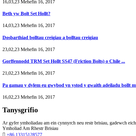
16,03,23 Mehefin 16, 2017
Beth yw Bolt Set Hollt?
14,03,23 Mehefin 16, 2017
Dosbarthiad bolltau creigiau a bolltau creigiau
23,02,23 Mehefin 16, 2017
Gorffennodd TRM Set Hollt SS47 (Friction Bolts) o Chile ...
21,02,23 Mehefin 16, 2017
Pa gamau y dylem eu gwybod yn ystod y gwaith adeiladu bollt m
16,02,23 Mehefin 16, 2017
Tanysgrifio
Ar gyfer ymholiadau am ein cynnyrch neu restr brisiau, gadewch eic
Ymholiad Am Rhestr Brisiau

+86 13315128577