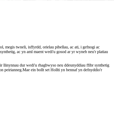
megis twneli, isffyrdd, orielau pibellau, ac ati, i gefnogi ac
synthetig, ac yn aml maent wedi'u gosod ar yr wyneb neu'r platiau
dir llinynnau dur wedi'u rhagbwyso neu ddeunyddiau ffibr synthetig
 peirianneg.Mae ein bollt set Hollti yn bennaf yn defnyddio'r