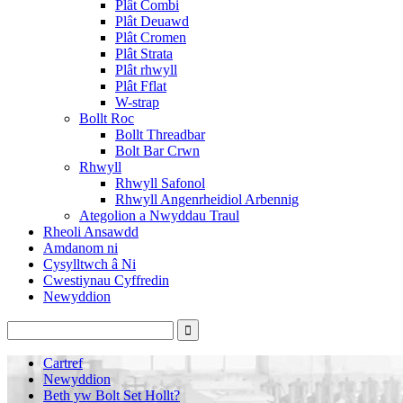
Plât Combi
Plât Deuawd
Plât Cromen
Plât Strata
Plât rhwyll
Plât Fflat
W-strap
Bollt Roc
Bollt Threadbar
Bolt Bar Crwn
Rhwyll
Rhwyll Safonol
Rhwyll Angenrheidiol Arbennig
Ategolion a Nwyddau Traul
Rheoli Ansawdd
Amdanom ni
Cysylltwch â Ni
Cwestiynau Cyffredin
Newyddion
Cartref
Newyddion
Beth yw Bolt Set Hollt?