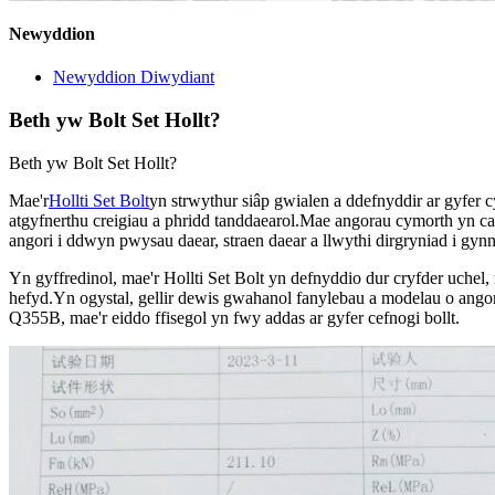
Newyddion
Newyddion Diwydiant
Beth yw Bolt Set Hollt?
Beth yw Bolt Set Hollt?
Mae'r
Hollti Set Bolt
yn strwythur siâp gwialen a ddefnyddir ar gyfer cy
atgyfnerthu creigiau a phridd tanddaearol.Mae angorau cymorth yn cae
angori i ddwyn pwysau daear, straen daear a llwythi dirgryniad i gy
Yn gyffredinol, mae'r Hollti Set Bolt yn defnyddio dur cryfder uchel
hefyd.Yn ogystal, gellir dewis gwahanol fanylebau a modelau o angor
Q355B, mae'r eiddo ffisegol yn fwy addas ar gyfer cefnogi bollt.