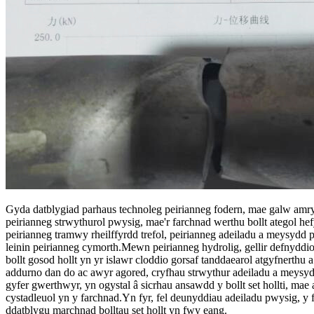
Gyda datblygiad parhaus technoleg peirianneg fodern, mae galw amryw
peirianneg strwythurol pwysig, mae'r farchnad werthu bollt ategol h
peirianneg tramwy rheilffyrdd trefol, peirianneg adeiladu a meysydd p
leinin peirianneg cymorth.Mewn peirianneg hydrolig, gellir defnyddio b
bollt gosod hollt yn yr islawr cloddio gorsaf tanddaearol atgyfnerthu
addurno dan do ac awyr agored, cryfhau strwythur adeiladu a meysyd
gyfer gwerthwyr, yn ogystal â sicrhau ansawdd y bollt set hollti, m
cystadleuol yn y farchnad.Yn fyr, fel deunyddiau adeiladu pwysig, y
ddatblygu marchnad bolltau set hollt yn fwy eang.