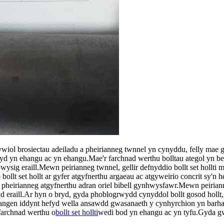
iol brosiectau adeiladu a pheirianneg twnnel yn cynyddu, felly mae gal
efyd yn ehangu ac yn ehangu.Mae'r farchnad werthu bolltau ategol yn 
wysig eraill.Mewn peirianneg twnnel, gellir defnyddio bollt set hollti 
ollt set hollt ar gyfer atgyfnerthu argaeau ac atgyweirio concrit sy'n h
 a pheirianneg atgyfnerthu adran oriel bibell gynhwysfawr.Mewn peiriann
d eraill.Ar hyn o bryd, gyda phoblogrwydd cynyddol bollt gosod hollt,
ae angen iddynt hefyd wella ansawdd gwasanaeth y cynhyrchion yn barha
 farchnad werthu o
bollt set hollti
wedi bod yn ehangu ac yn tyfu.Gyda gwe