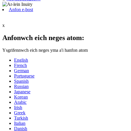
Anfon e-bost
x
Anfonwch eich neges atom:
Ysgrifennwch eich neges yma a'i hanfon atom
English
French
German
Portuguese
Spanish
Russian
Japanese
Korean
Arabic
Irish
Greek
Turkish
Italian
Danish