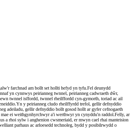
w'r farchnad am bollt set hollti hefyd yn tyfu.Fel deunydd
bennaf yn cynnwys peirianneg twnnel, peirianneg cadwraeth dŵr,
mewn twnnel isffordd, twnnel rheilffordd cyn-gymorth, toriad ac ail
eneiddio.Yn y peirianneg cludo rheilffyrdd trefol, gellir defnyddio
eg adeiladu, gellir defnyddio bollt gosod hollt ar gyfer cefnogaeth
 mae ei weithgynhyrchwyr a'i werthwyr yn cynyddu'n raddol.Felly, ar
us a rhoi sylw i anghenion cwsmeriaid, er mwyn cael rhai manteision
lliant parhaus ac arloesedd technoleg, bydd y posibilrwydd o