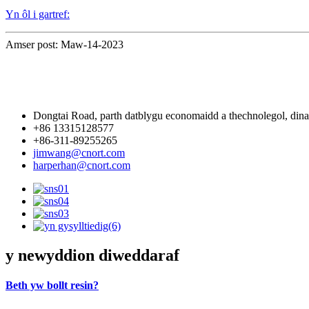
Yn ôl i gartref:
Amser post: Maw-14-2023
Dongtai Road, parth datblygu economaidd a thechnolegol, din
+86 13315128577
+86-311-89255265
jimwang@cnort.com
harperhan@cnort.com
y newyddion diweddaraf
Beth yw bollt resin?