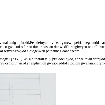
nnal craig a phridd.Fe'i defnyddir yn eang mewn peirianneg tanddaearol, 
l eu gwneud o fariau dur, trawstiau dur wedi'u rhagbwyso neu ffibrau 
nnal sefydlogrwydd a diogelwch peirianneg danddaearol.
, megis Q235, Q345 a dur arall fel y prif ddeunydd, ac weithiau defnyd
au cymorth yn ôl yr anghenion gwirioneddol i fodloni gwahanol ofynion