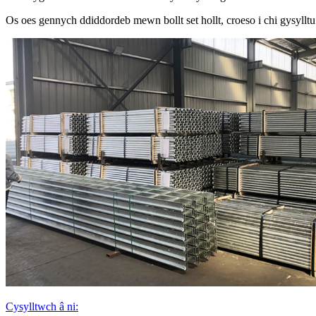
Os oes gennych ddiddordeb mewn bollt set hollt, croeso i chi gysyll
Cysylltwch â ni: