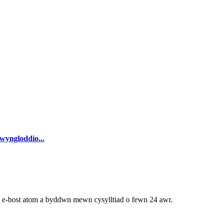
wyngloddio...
h e-bost atom a byddwn mewn cysylltiad o fewn 24 awr.